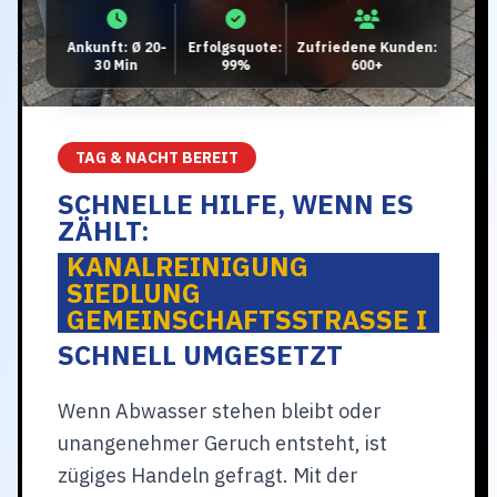
Ankunft: Ø 20-
Erfolgsquote:
Zufriedene Kunden:
30 Min
99%
600+
TAG & NACHT BEREIT
SCHNELLE HILFE, WENN ES
ZÄHLT:
KANALREINIGUNG
SIEDLUNG
GEMEINSCHAFTSSTRASSE I
SCHNELL UMGESETZT
Wenn Abwasser stehen bleibt oder
unangenehmer Geruch entsteht, ist
zügiges Handeln gefragt. Mit der