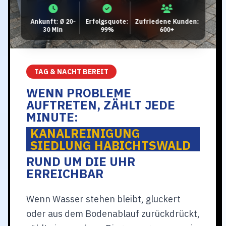
Ankunft: Ø 20-
Erfolgsquote:
Zufriedene Kunden:
30 Min
99%
600+
TAG & NACHT BEREIT
WENN PROBLEME
AUFTRETEN, ZÄHLT JEDE
MINUTE:
KANALREINIGUNG
SIEDLUNG HABICHTSWALD
RUND UM DIE UHR
ERREICHBAR
Wenn Wasser stehen bleibt, gluckert
oder aus dem Bodenablauf zurückdrückt,