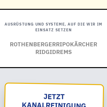
AUSRÜSTUNG UND SYSTEME, AUF DIE WIR IM
EINSATZ SETZEN
ROTHENBERGER
RIPO
KÄRCHER
RIDGID
REMS
JETZT
KANALREINIGUNG
STEINLAH