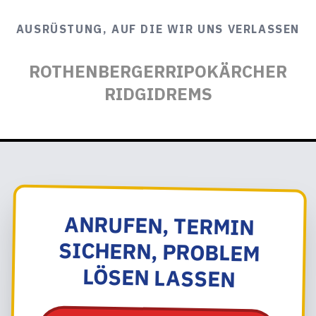
AUSRÜSTUNG, AUF DIE WIR UNS VERLASSEN
ROTHENBERGER
RIPO
KÄRCHER
RIDGID
REMS
ANRUFEN, TERMIN
SICHERN, PROBLEM
LÖSEN LASSEN