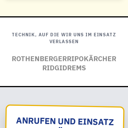
TECHNIK, AUF DIE WIR UNS IM EINSATZ
VERLASSEN
ROTHENBERGER
RIPO
KÄRCHER
RIDGID
REMS
ANRUFEN UND EINSATZ
KLÄREN:
KANALREINIGUNG