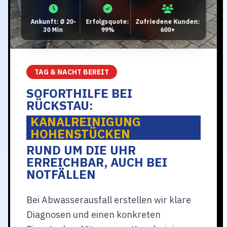
Ankunft: Ø 20-
Erfolgsquote:
Zufriedene Kunden:
30 Min
99%
600+
TAG & NACHT BEREIT
SOFORTHILFE BEI
RÜCKSTAU:
KANALREINIGUNG
HOHENSTÜCKEN
RUND UM DIE UHR
ERREICHBAR, AUCH BEI
NOTFÄLLEN
Bei Abwasserausfall erstellen wir klare
Diagnosen und einen konkreten