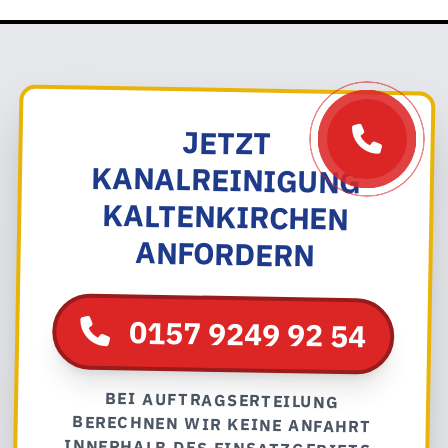
JETZT
KANALREINIGUNG
KALTENKIRCHEN
ANFORDERN
0157 9249 92 54
BEI AUFTRAGSERTEILUNG
BERECHNEN WIR KEINE ANFAHRT
INNERHALB DES EINSATZGEBIETS.