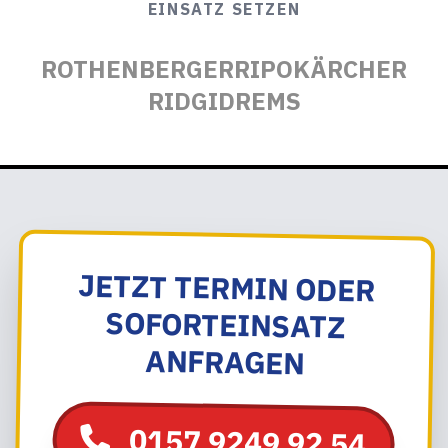
EINSATZ SETZEN
ROTHENBERGER
RIPO
KÄRCHER
RIDGID
REMS
JETZT TERMIN ODER
SOFORTEINSATZ
ANFRAGEN
0157 9249 92 54