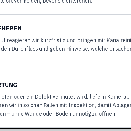
älle oft vermeiden, bevor sie entstehen.
EHEBEN
auf reagieren wir kurzfristig und bringen mit Kanalrein
ir den Durchfluss und geben Hinweise, welche Ursachen
RTUNG
ten oder ein Defekt vermutet wird, liefern Kamerabil
en wir in solchen Fällen mit Inspektion, damit Ablag
nen – ohne Wände oder Böden unnötig zu öffnen.