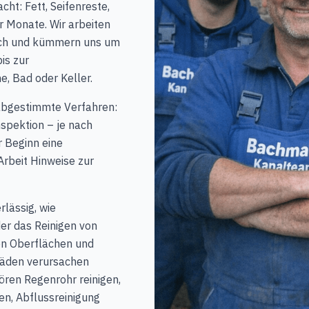
ht: Fett, Seifenreste,
 Monate. Wir arbeiten
dlich und kümmern uns um
is zur
e, Bad oder Keller.
 abgestimmte Verfahren:
spektion – je nach
r Beginn eine
Arbeit Hinweise zur
lässig, wie
er das Reinigen von
zen Oberflächen und
chäden verursachen
ören Regenrohr reinigen,
en, Abflussreinigung