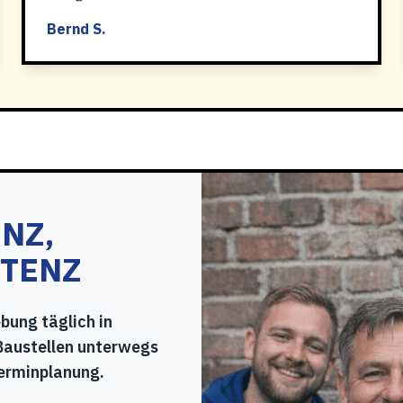
Bernd S.
NZ,
ETENZ
bung täglich in
Baustellen unterwegs
Terminplanung.